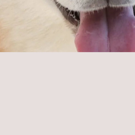
De impact van misbegrip en stress
Eenmaal terug bij ons, vertoonde Flinn dwangmatig
gedrag: hij stond constant tilt en leek geen rust te
kunnen vinden. Hierdoor gebruikte Flinn zijn zintuigen
niet. Het vroeg aardig wat tijd voor hij weer zijn neus