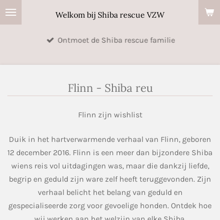
Ga
Welkom bij Shiba rescue VZW
direct
naar
Ontmoet de Shiba rescue familie
de
hoofdinhoud
Flinn - Shiba reu
Flinn zijn wishlist
Duik in het hartverwarmende verhaal van Flinn, geboren
12 december 2016. Flinn is een meer dan bijzondere Shiba
wiens reis vol uitdagingen was, maar die dankzij liefde,
begrip en geduld zijn ware zelf heeft teruggevonden. Zijn
verhaal belicht het belang van geduld en
gespecialiseerde zorg voor gevoelige honden. Ontdek hoe
wij werken aan het welzijn van elke Shiba.