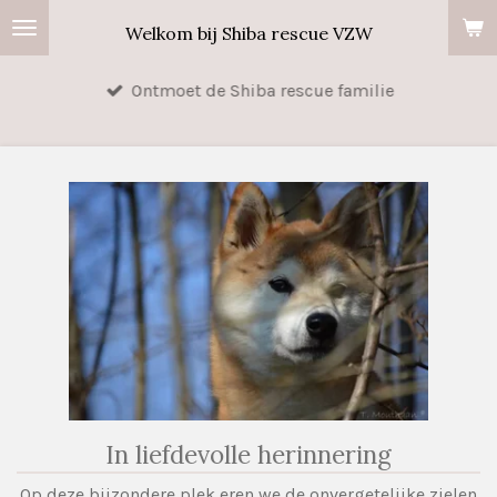
Ga
Welkom bij Shiba rescue VZW
direct
naar
Ontmoet de Shiba rescue familie
de
hoofdinhoud
In liefdevolle herinnering
Op deze bijzondere plek eren we de onvergetelijke zielen