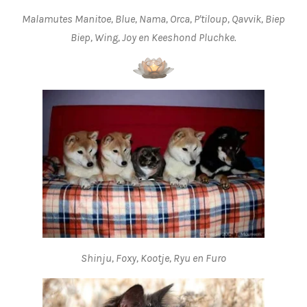
Malamutes Manitoe, Blue, Nama, Orca, P'tiloup, Qavvik, Biep
Biep, Wing, Joy en Keeshond Pluchke.
Shinju, Foxy, Kootje, Ryu en Furo